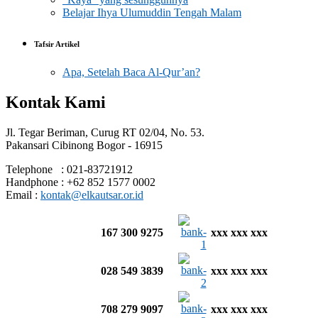
Belajar Ihya Ulumuddin Tengah Malam
Tafsir Artikel
Apa, Setelah Baca Al-Qur’an?
Kontak Kami
Jl. Tegar Beriman, Curug RT 02/04, No. 53.
Pakansari Cibinong Bogor - 16915
Telephone : 021-83721912
Handphone : +62 852 1577 0002
Email :
kontak@elkautsar.or.id
167 300 9275
xxx xxx xxx
028 549 3839
xxx xxx xxx
708 279 9097
xxx xxx xxx