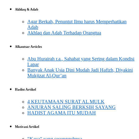
Akhlaq & Adab
Agar Berkah, Penuntut Ilmu harus Memperhatikan
Adab
Akhlaq dan Adab Terhadap Orangtua
Alkautsar Articles
Abu Hurairah r.a., Sahabat yang Sering dalam Kondisi
Lapar
Banyak Anak Usia Dini Mudah Jadi Hafizh, Diyakini
Mukjizat Al-Qur’an
Hadist Artikel
4 KEUTAMAAN SURAT AL MULK
ANJURAN SALING BERKSIH SAYANG
HADIST AGAMA ITU MUDAH
Motivasi Artikel
"Kaya" yang sesungguhnya