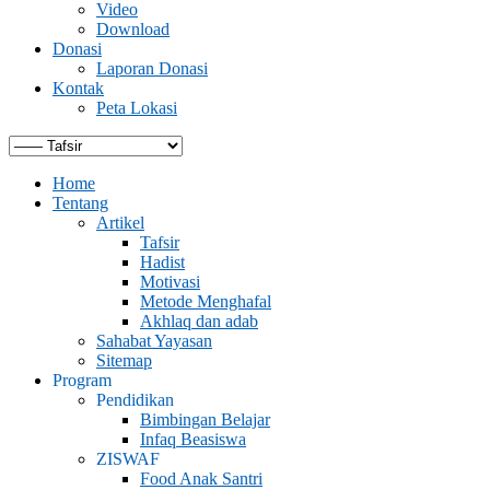
Video
Download
Donasi
Laporan Donasi
Kontak
Peta Lokasi
Home
Tentang
Artikel
Tafsir
Hadist
Motivasi
Metode Menghafal
Akhlaq dan adab
Sahabat Yayasan
Sitemap
Program
Pendidikan
Bimbingan Belajar
Infaq Beasiswa
ZISWAF
Food Anak Santri