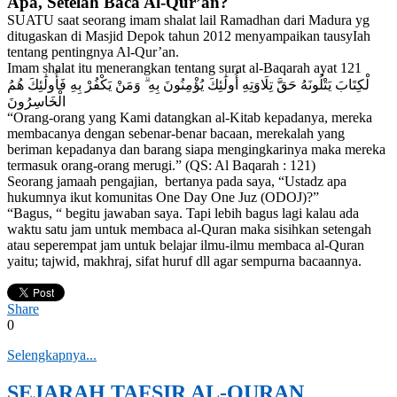
Apa, Setelah Baca Al-Qur’an?
SUATU saat seorang imam shalat lail Ramadhan dari Madura yg
ditugaskan di Masjid Depok tahun 2012 menyampaikan tausyIah
tentang pentingnya Al-Qur’an.
Imam shalat itu menerangkan tentang surat al-Baqarah ayat 121
لْكِتَابَ يَتْلُونَهُ حَقَّ تِلَاوَتِهِ أُولَٰئِكَ يُؤْمِنُونَ بِهِ ۗ وَمَنْ يَكْفُرْ بِهِ فَأُولَٰئِكَ هُمُ
الْخَاسِرُونَ
“Orang-orang yang Kami datangkan al-Kitab kepadanya, mereka
membacanya dengan sebenar-benar bacaan, merekalah yang
beriman kepadanya dan barang siapa mengingkarinya maka mereka
termasuk orang-orang merugi.” (QS: Al Baqarah : 121)
Seorang jamaah pengajian, bertanya pada saya, “Ustadz apa
hukumnya ikut komunitas One Day One Juz (ODOJ)?”
“Bagus, “ begitu jawaban saya. Tapi lebih bagus lagi kalau ada
waktu satu jam untuk membaca al-Quran maka sisihkan setengah
atau seperempat jam untuk belajar ilmu-ilmu membaca al-Quran
yaitu; tajwid, makhraj, sifat huruf dll agar sempurna bacaannya.
Share
0
Selengkapnya...
SEJARAH TAFSIR AL-QURAN