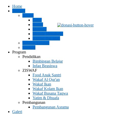
Home
Tentang
Artikel
Tafsir
Hadist
Motivasi
Metode Menghafal
Akhlaq dan adab
Sahabat Yayasan
Sitemap
Program
Pendidikan
Bimbingan Belajar
Infaq Beasiswa
ZISWAF
Food Anak Santri
Wakaf Al Qur'an
Wakaf Ikan
Wakaf Kolam Ikan
Wakaf Busana Taqwa
Yatim & Dhuafa
Pembangunan
Pembangunan Asrama
Galeri